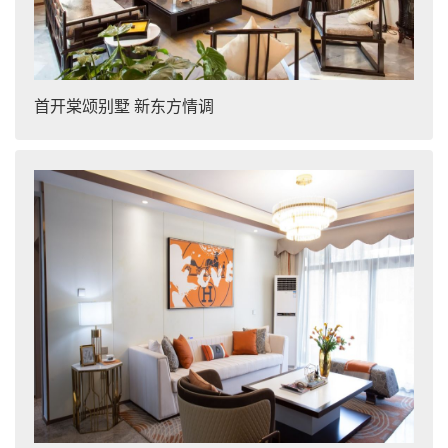
首开棠颂别墅 新东方情调